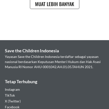
LAPORAN
SELENGKAPNYA
MUAT LEBIH BANYAK
TAHUNAN
2020
YAYASAN
SAYANGI
TUNAS
CILIK
–
SAVE THE CHILDREN
INDONESIA
Save the Children Indonesia
Yayasan Save the Children Indonesia terdaftar sebagai yayasan
nasional berdasarkan Keputusan Menteri Hukum dan Hak Asasi
Manusia RI Nomor AHU-0001042.AH.01.05.TAHUN 2021.
Tetap Terhubung
Instagram
TikTok
X (Twitter)
Facebook