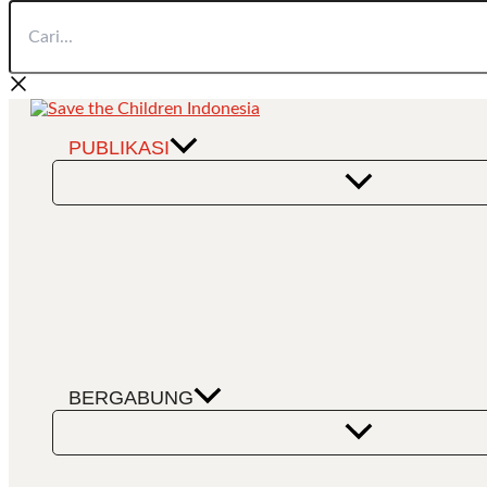
Cari...
Lewati
ke
konten
PUBLIKASI
BERGABUNG