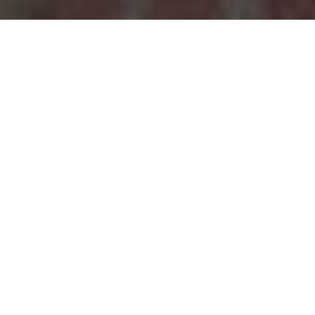
12 Maret 2026
Topik: Humanitarian & Resiliensi
Estimasi waktu baca: 2 menit
“Ma.. Ma.., kok basah ini tilamnya (kasur)?”
Din* terbangun dari tidurnya di tengah malam.
Kejadian ini menjadi awal dari pengalaman yang
mengubah hidup keluarganya. Air yang awalnya
mereka kira hanya rembesan hujan, ternyata terus
naik dengan cepat hingga memenuhi rumah mereka
di Aceh.