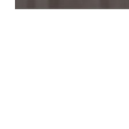
3 September
Topik: Perli
Estimasi wakt
Stereotip g
pada peremp
mengembangk
mengutaraka
situasi yan
Salah satu 
adalah prib
dengan oran