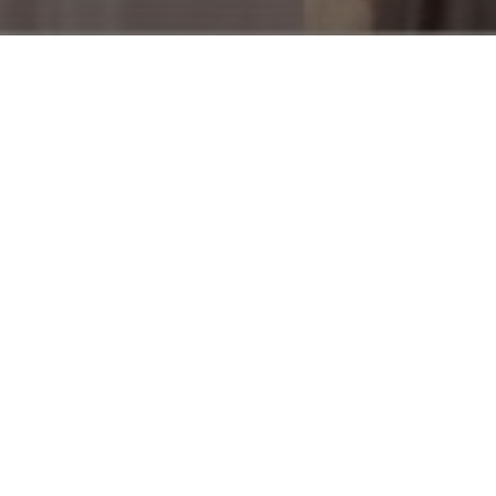
 2025
ndungan Anak
u baca: 1 menit
ender sering kali memicu ketidaksetaraan yang berdampak
uan, terutama anak-anak. Hal ini menghambat mereka u
an karakter positif, seperti rasa percaya diri dan kem
n pendapat. Akibatnya, banyak dari mereka terbelenggu
g membatasi potensi mereka.
anak perempuan yang mengalami hal tersebut adalah Anas.
adi yang pemalu dan sering merasa rendah diri saat berko
g lain. Namun sejak bergabung dalam Forum Anak Desa (