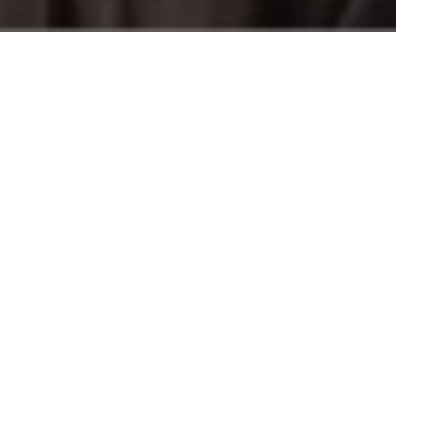
 negatif
ntuk
ampuan untuk
 dalam
* Semula ia
munikasi
FAD) di